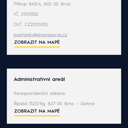
Příkop 843/4, 602 00 Brno
IČ: 25551132
DIČ: CZ25551132
poptavky@energservis.cz
ZOBRAZIT NA MAPĚ
Administrativní areál
Korespondenční adresa:
Řípská 1525/11g, 627 00 Brno – Slatina
ZOBRAZIT NA MAPĚ