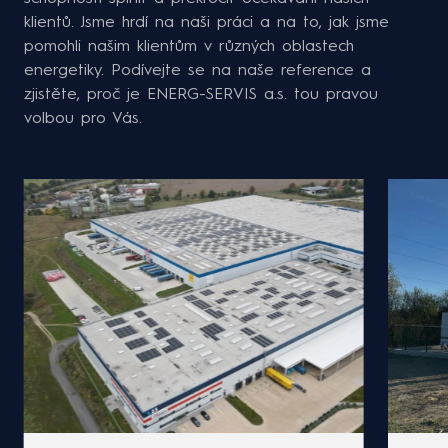
klientů. Jsme hrdí na naši práci a na to, jak jsme
pomohli našim klientům v různých oblastech
energetiky. Podívejte se na naše reference a
zjistěte, proč je ENERG-SERVIS a.s. tou pravou
volbou pro Vás.
Ene
EN
Kož
ZJIS