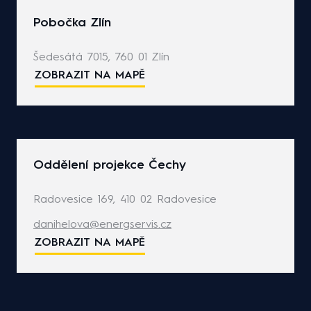
Pobočka Zlín
Šedesátá 7015, 760 01 Zlín
ZOBRAZIT NA MAPĚ
Oddělení projekce Čechy
Radovesice 169, 410 02 Radovesice
danihelova@energservis.cz
ZOBRAZIT NA MAPĚ