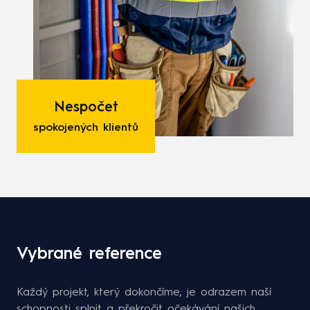
Nespočet
spokojených klientů
Vybrané reference
Každý projekt, který dokončíme, je odrazem naší
schopnosti splnit a překročit očekávání našich