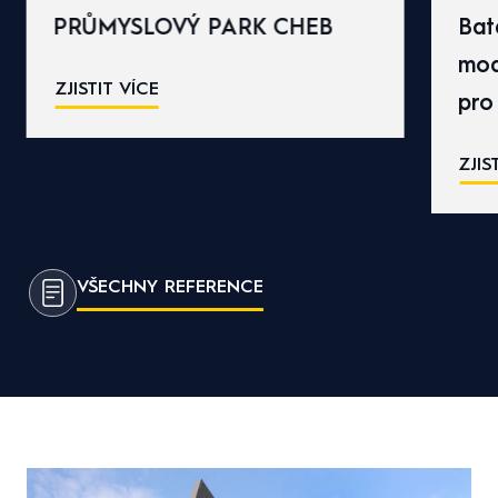
Bateriové úložiště Mydlovary -
moderní akumulace energie
pro stabilitu sítě
ZJISTIT VÍCE
VŠECHNY REFERENCE