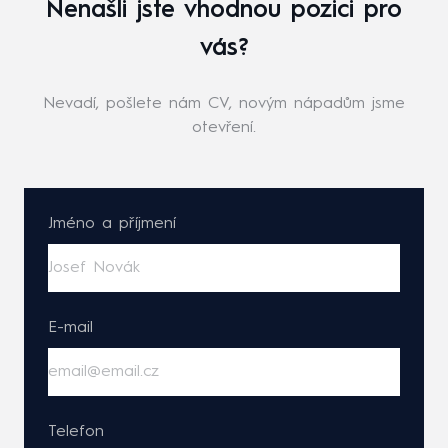
Nenašli jste vhodnou pozici pro
vás?
Nevadí, pošlete nám CV, novým nápadům jsme
otevření.
Jméno a příjmení
E-mail
Telefon