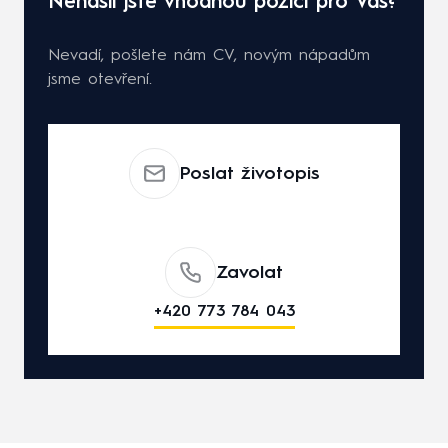
Nenašli jste vhodnou pozici pro Vás?
Nevadí, pošlete nám CV, novým nápadům
jsme otevření.
Poslat životopis
Zavolat
+420 773 784 043