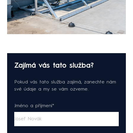
Zajímá vás tato služba?
Pokud vás tato služba zajímá, zanechte nám
své údaje a my se vám ozveme.
Jméno a příjmení*